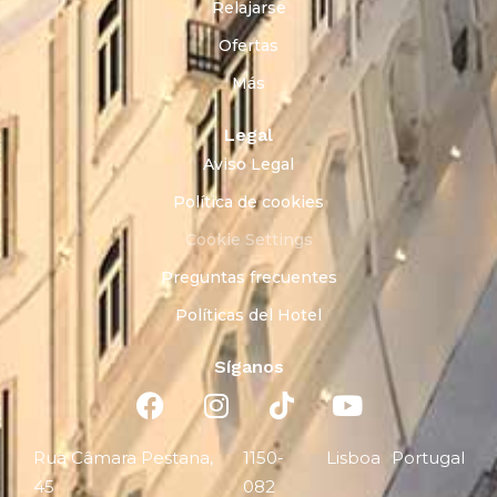
Relajarse
Ofertas
Más
Legal
Aviso Legal
Política de cookies
Cookie Settings
Preguntas frecuentes
Políticas del Hotel
Síganos
Rua Câmara Pestana,
1150-
Lisboa
Portugal
45
082