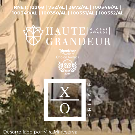
RNET:
12268 |
732/AL | 3872/AL | 100348/AL |
100349/AL | 100350/AL | 100351/AL | 100352/AL
Mi reserva
Desarrollado por
Mirai