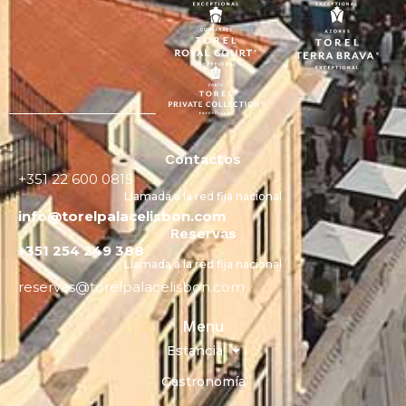
Contactos
+351 22 600 0815
Llamada a la red fija nacional
info@torelpalacelisbon.com
Reservas
+351 254 249 388
Llamada a la red fija nacional
reservas@torelpalacelisbon.com
Menu
Estancia
Gastronomía