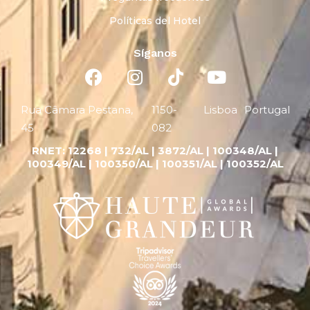
Políticas del Hotel
Síganos
Rua Câmara Pestana,
1150-
Lisboa
Portugal
45
082
RNET:
12268 |
732/AL | 3872/AL | 100348/AL |
100349/AL | 100350/AL | 100351/AL | 100352/AL