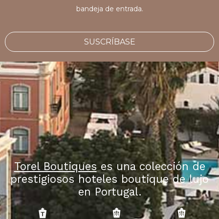
bandeja de entrada.
SUSCRÍBASE
Torel Boutiques
es una colección de
prestigiosos hoteles boutique de lujo
en Portugal.