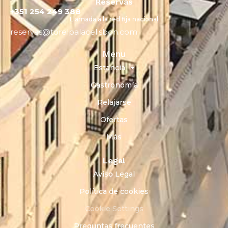
Reservas
+351 254 249 388
Llamada a la red fija nacional
reservas@torelpalacelisbon.com
Menu
Estancia
Gastronomía
Relajarse
Ofertas
Más
Legal
Aviso Legal
Política de cookies
Cookie Settings
Preguntas frecuentes