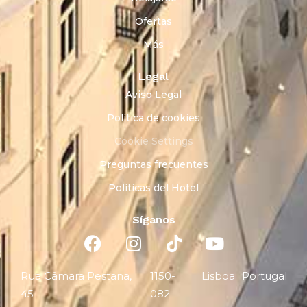
Ofertas
Más
Legal
Aviso Legal
Política de cookies
Cookie Settings
Preguntas frecuentes
Políticas del Hotel
Síganos
Rua Câmara Pestana,
1150-
Lisboa
Portugal
45
082