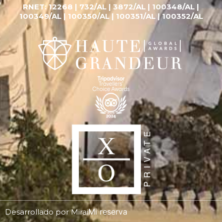
RNET:
12268 |
732/AL | 3872/AL | 100348/AL |
100349/AL | 100350/AL | 100351/AL | 100352/AL
Mi reserva
Desarrollado por
Mirai