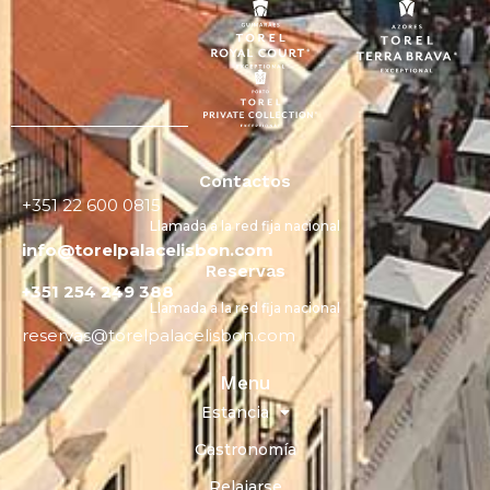
Contactos
+351 22 600 0815
Llamada a la red fija nacional
info@torelpalacelisbon.com
Reservas
+351 254 249 388
Llamada a la red fija nacional
reservas@torelpalacelisbon.com
Menu
Estancia
Gastronomía
Relajarse