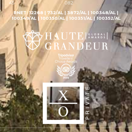
45
082
RNET:
12268 |
732/AL | 3872/AL | 100348/AL |
100349/AL | 100350/AL | 100351/AL | 100352/AL