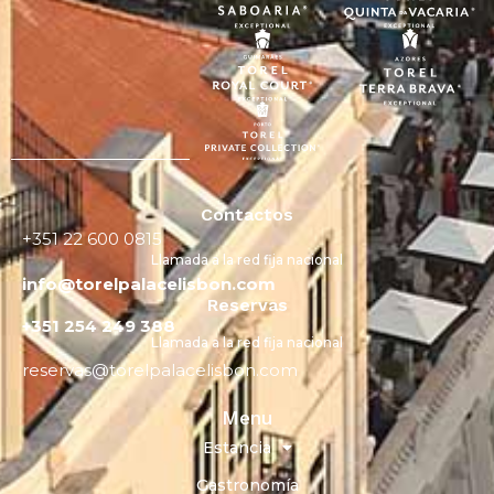
Contactos
+351 22 600 0815
Llamada a la red fija nacional
info@torelpalacelisbon.com
Reservas
+351 254 249 388
Llamada a la red fija nacional
reservas@torelpalacelisbon.com
Menu
Estancia
Gastronomía