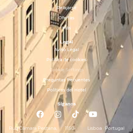
Relajarse
Ofertas
Más
Legal
Aviso Legal
Política de cookies
Cookie Settings
Preguntas frecuentes
Políticas del Hotel
Síganos
Rua Câmara Pestana,
1150-
Lisboa
Portugal