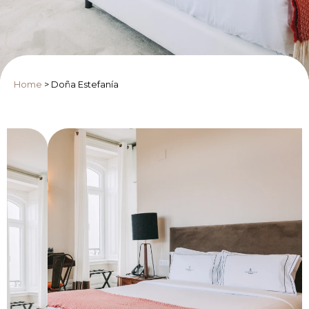
Home
>
Doña Estefanía