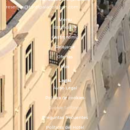
reservas@torelpalacelisbon.com
Menu
Estancia
Gastronomía
Relajarse
Ofertas
Más
Legal
Aviso Legal
Política de cookies
Cookie Settings
Preguntas frecuentes
Políticas del Hotel