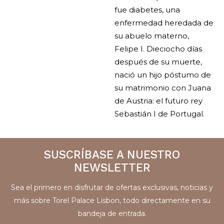
fue diabetes, una
enfermedad heredada de
su abuelo materno,
Felipe I. Dieciocho días
después de su muerte,
nació un hijo póstumo de
su matrimonio con Juana
de Austria: el futuro rey
Sebastián I de Portugal.
SUSCRÍBASE A NUESTRO
NEWSLETTER
Sea el primero en disfrutar de ofertas exclusivas, noticias y
más sobre Torel Palace Lisbon, todo directamente en su
bandeja de entrada.