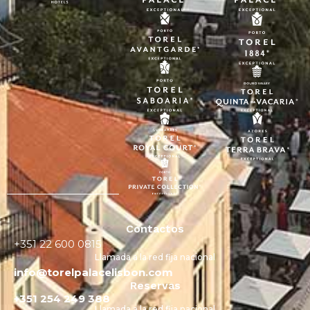
Contactos
+351 22 600 0815
Llamada a la red fija nacional
info@torelpalacelisbon.com
Reservas
+351 254 249 388
Llamada a la red fija nacional