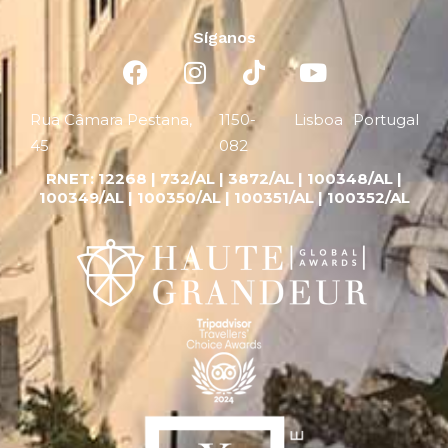
Síganos
Rua Câmara Pestana,
1150-
Lisboa
Portugal
45
082
RNET:
12268 |
732/AL | 3872/AL | 100348/AL |
100349/AL | 100350/AL | 100351/AL | 100352/AL