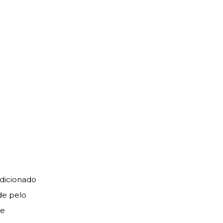
dicionado
de pelo
te