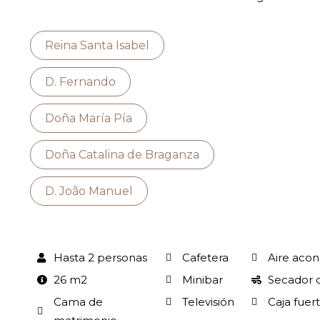
Reina Santa Isabel
D. Fernando
Doña María Pía
Doña Catalina de Braganza
D. João Manuel
Hasta 2 personas
Cafetera
Aire acon
26 m2
Minibar
Secador 
Cama de
Televisión
Caja fuer