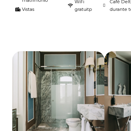
matrimonio
WiFi
Café Delt
Vistas
gratuitp
durante t