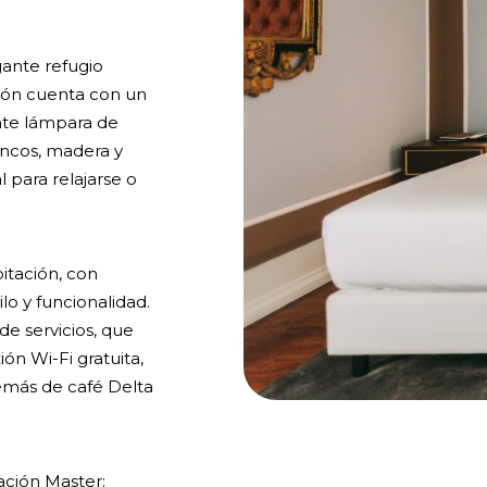
gante refugio
ción cuenta con un
nte lámpara de
ncos, madera y
 para relajarse o
bitación, con
o y funcionalidad.
e servicios, que
ión Wi-Fi gratuita,
demás de café Delta
ación Master: