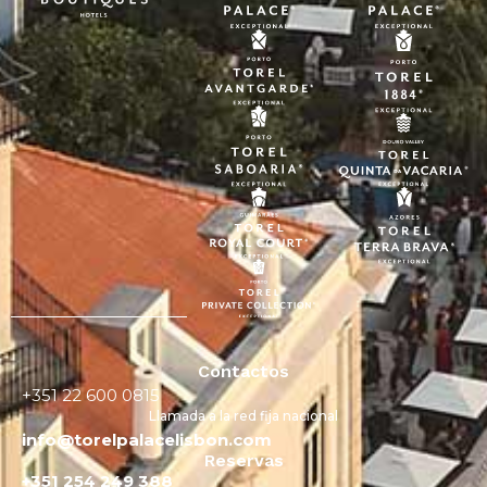
Contactos
+351 22 600 0815
Llamada a la red fija nacional
info@torelpalacelisbon.com
Reservas
+351 254 249 388