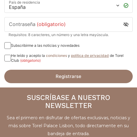
País de residencia
Contraseña
(obligatorio)
Requisitos: 8 caracteres, un número y una letra mayúscula.
Subscribirme a las noticias y novedades
He leído y acepto la
condiciones
y
política de privacidad
de Torel
Club
(obligatorio)
Registrarse
SUSCRÍBASE A NUESTRO
NEWSLETTER
Sea el primero en disfrutar de ofertas exclusivas, noticias y
más sobre Torel Palace Lisbon, todo directamente en su
bandeja de entrada.