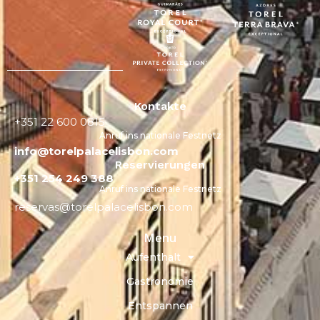
Kontakte
+351 22 600 0815
Anruf ins nationale Festnetz
info@torelpalacelisbon.com
Reservierungen
+351 254 249 388
Anruf ins nationale Festnetz
reservas@torelpalacelisbon.com
Menu
Aufenthalt
Gastronomie
Entspannen