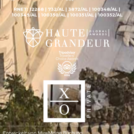
RNET:
12268 |
732/AL | 3872/AL | 100348/AL |
100349/AL | 100350/AL | 100351/AL | 100352/AL
Meine Buchung
Entwickelt von
Mirai