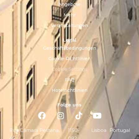
Angebote
Mehr
Veranstaltungen
Legal
Geschäftsbedingungen
Cookie-Richtlinien
Cookie Settings
FAQ
Hotelrichtlinien
Folge uns
Rua Câmara Pestana,
1150-
Lisboa
Portugal
45
082