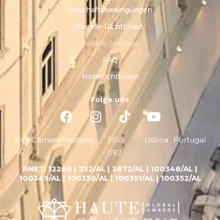
Geschäftsbedingungen
Cookie-Richtlinien
Cookie Settings
FAQ
Hotelrichtlinien
Folge uns
Rua Câmara Pestana,
1150-
Lisboa
Portugal
45
082
RNET:
12268 |
732/AL | 3872/AL | 100348/AL |
100349/AL | 100350/AL | 100351/AL | 100352/AL