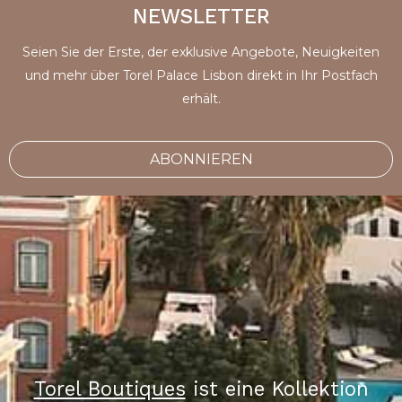
NEWSLETTER
Seien Sie der Erste, der exklusive Angebote, Neuigkeiten
und mehr über Torel Palace Lisbon direkt in Ihr Postfach
erhält.
ABONNIEREN
Torel Boutiques
ist eine Kollektion