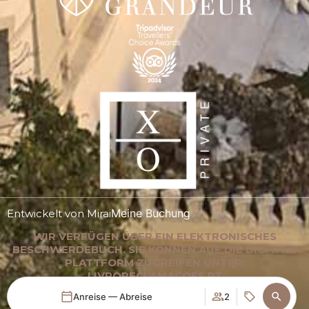
Meine Buchung
Entwickelt von
Mirai
WIR VERFÜGEN ÜBER EIN ELEKTRONISCHES
BESCHWERDEBUCH. SIE KÖNNEN AUF DIE DIGITALE
PLATTFORM ZUGREIFEN UNTER:
LIVRORECLAMACOES.PT
Anreise — Abreise
2