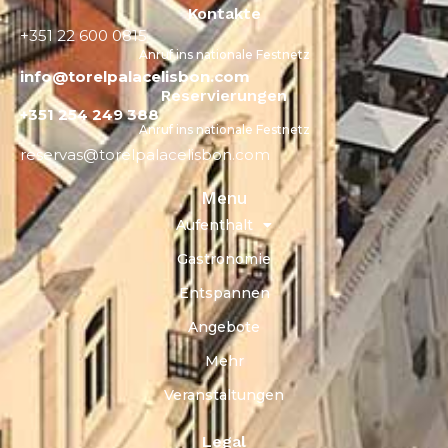
Kontakte
+351 22 600 0815
Anruf ins nationale Festnetz
info@torelpalacelisbon.com
Reservierungen
+351 254 249 388
Anruf ins nationale Festnetz
reservas@torelpalacelisbon.com
Menu
Aufenthalt
Gastronomie
Entspannen
Angebote
Mehr
Veranstaltungen
Legal