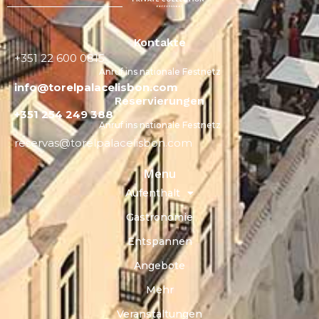
Kontakte
+351 22 600 0815
Anruf ins nationale Festnetz
info@torelpalacelisbon.com
Reservierungen
+351 254 249 388
Anruf ins nationale Festnetz
reservas@torelpalacelisbon.com
Menu
Aufenthalt
Gastronomie
Entspannen
Angebote
Mehr
Veranstaltungen