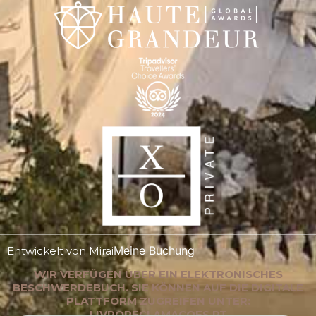
Meine Buchung
Entwickelt von
Mirai
WIR VERFÜGEN ÜBER EIN ELEKTRONISCHES
BESCHWERDEBUCH. SIE KÖNNEN AUF DIE DIGITALE
PLATTFORM ZUGREIFEN UNTER:
LIVRORECLAMACOES.PT