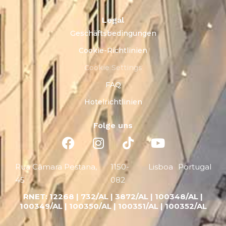
Legal
Geschäftsbedingungen
Cookie-Richtlinien
Cookie Settings
FAQ
Hotelrichtlinien
Folge uns
Rua Câmara Pestana,
1150-
Lisboa
Portugal
45
082
RNET:
12268 |
732/AL | 3872/AL | 100348/AL |
100349/AL | 100350/AL | 100351/AL | 100352/AL