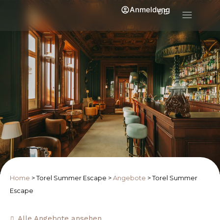
Anmeldung
DE
Home
>
Torel Summer Escape
>
Angebote
>
Torel Summer
Escape
Alle Angebote ansehen