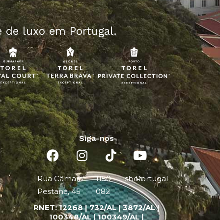
 de luxo em Portugal.
Siga-nos
Rua Câmara
1150-
Lisboa
Portugal
Pestana, 45
082
RNET:
12268 |
732/AL | 3872/AL |
100348/AL | 100349/AL |