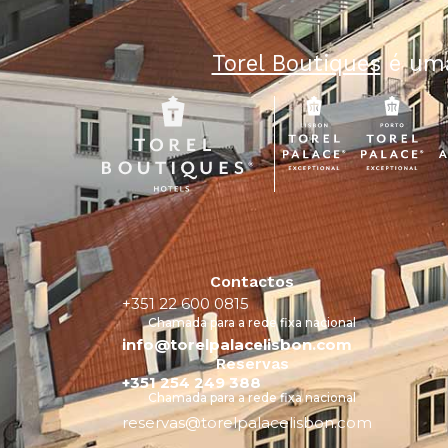
Torel Boutiques
é uma
Contactos
+351 22 600 0815
Chamada para a rede fixa nacional
info@torelpalacelisbon.com
Reservas
+351 254 249 388
Chamada para a rede fixa nacional
reservas@torelpalacelisbon.com