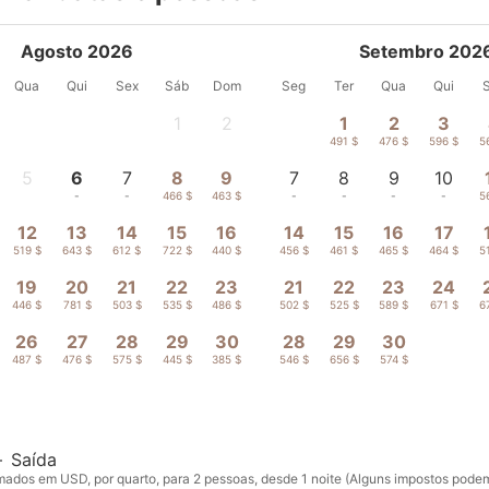
Agosto 2026
Setembro 202
Qua
Qui
Sex
Sáb
Dom
Seg
Ter
Qua
Qui
1
2
1
2
3
-
-
491 $
476 $
596 $
5
5
6
7
8
9
7
8
9
10
-
-
-
466 $
463 $
-
-
-
-
5
12
13
14
15
16
14
15
16
17
519 $
643 $
612 $
722 $
440 $
456 $
461 $
465 $
464 $
5
19
20
21
22
23
21
22
23
24
446 $
781 $
503 $
535 $
486 $
502 $
525 $
589 $
671 $
6
26
27
28
29
30
28
29
30
487 $
476 $
575 $
445 $
385 $
546 $
656 $
574 $
—
Saída
ados em USD, por quarto, para 2 pessoas, desde 1 noite (Alguns impostos podem