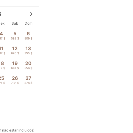
6
Sex
Sáb
Dom
4
5
6
67 $
582 $
509 $
11
12
13
67 $
670 $
555 $
18
19
20
17 $
641 $
556 $
25
26
27
71 $
735 $
578 $
 não estar incluídos)