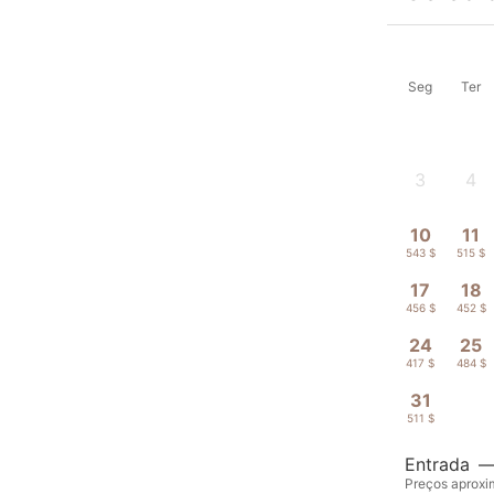
Seg
Ter
3
4
-
-
10
11
543 $
515 $
17
18
456 $
452 $
24
25
417 $
484 $
31
511 $
Entrada
Preços aproxim