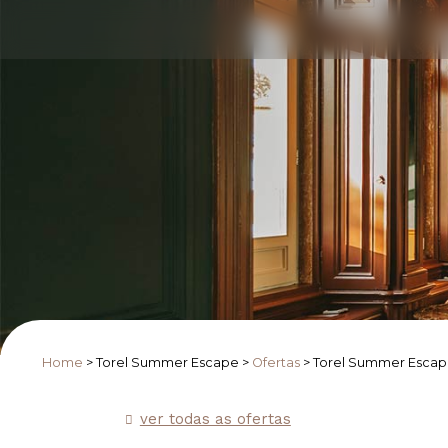
Home
>
Torel Summer Escape
>
Ofertas
>
Torel Summer Esca
ver todas as ofertas