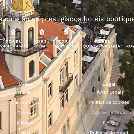
 coleção de prestigiados hotéis boutique
Menu
Legal
Aviso Legal
Estadia
Política de cookies
Gastronomia
Cookie Settings
Relaxar
F.A.Q.
Ofertas
Políticas do Hotel
Mais