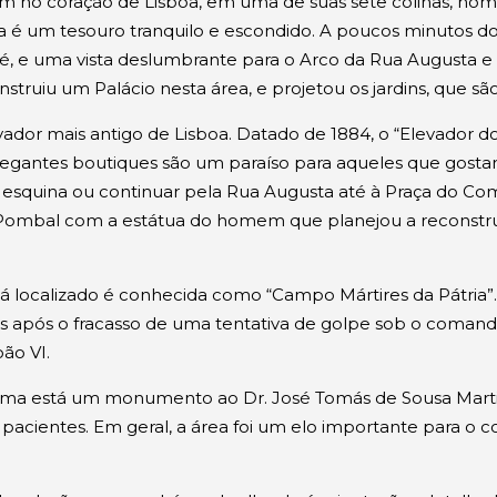
m no coração de Lisboa, em uma de suas sete colinas, nom
da é um tesouro tranquilo e escondido. A poucos minutos do
 e uma vista deslumbrante para o Arco da Rua Augusta e o
onstruiu um Palácio nesta área, e projetou os jardins, que 
ador mais antigo de Lisboa. Datado de 1884, o “Elevador do
legantes boutiques são um paraíso para aqueles que gostam 
a esquina ou continuar pela Rua Augusta até à Praça do Comé
Pombal com a estátua do homem que planejou a reconstru
á localizado é conhecida como “Campo Mártires da Pátria
os após o fracasso de uma tentativa de golpe sob o coman
ão VI.
ima está um monumento ao Dr. José Tomás de Sousa Martin
s pacientes. Em geral, a área foi um elo importante para o 