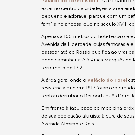
Palácio do Torel Lisboa
está situado be
estar no centro da cidade, esta área ain
pequeno e adorável parque com um café,
família holandesa, que no século XVIII c
Apenas a 100 metros do hotel está o elev
Avenida da Liberdade, cujas famosas e e
passear até ao Rossio que fica ao virar d
pode caminhar até à Praça Marquês de 
terremoto de 1755.
A área geral onde o
Palácio do Torel
est
resistência que em 1817 foram enforcad
tentou derrubar o Rei português Dom Jo
Em frente à faculdade de medicina próx
de sua dedicação altruísta à cura de seu
Avenida Almirante Reis.