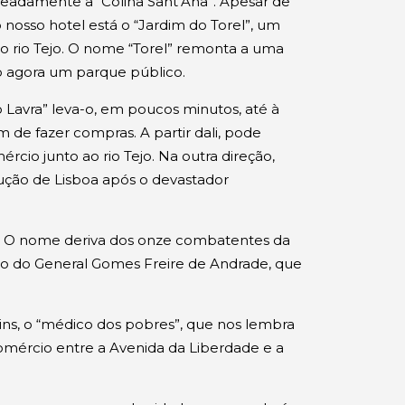
eadamente a “Colina Sant’Ana”. Apesar de
 nosso hotel está o “Jardim do Torel”, um
 rio Tejo. O nome “Torel” remonta a uma
são agora um parque público.
 Lavra” leva-o, em poucos minutos, até à
de fazer compras. A partir dali, pode
rcio junto ao rio Tejo. Na outra direção,
ção de Lisboa após o devastador
”. O nome deriva dos onze combatentes da
do do General Gomes Freire de Andrade, que
s, o “médico dos pobres”, que nos lembra
comércio entre a Avenida da Liberdade e a