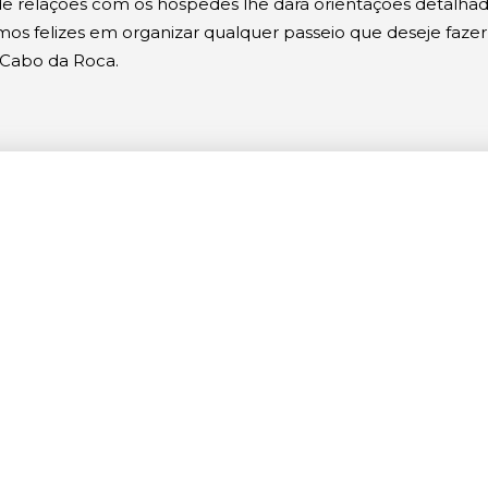
 de relações com os hóspedes lhe dará orientações detal
os felizes em organizar qualquer passeio que deseje fazer,
u Cabo da Roca.