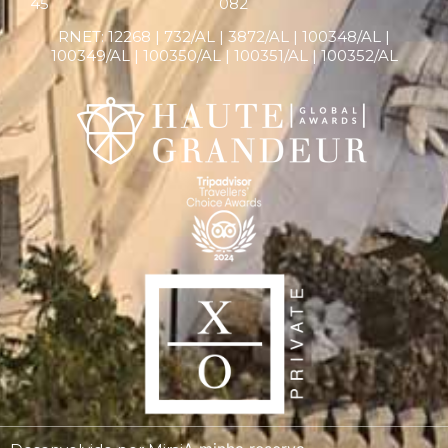
45
082
RNET:
12268 |
732/AL | 3872/AL | 100348/AL |
100349/AL | 100350/AL | 100351/AL | 100352/AL