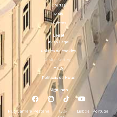
Ofertas
Mais
Eventos
Legal
Aviso Legal
Política de cookies
Cookie Settings
F.A.Q.
Políticas do Hotel
Siga-nos
Rua Câmara Pestana,
1150-
Lisboa
Portugal