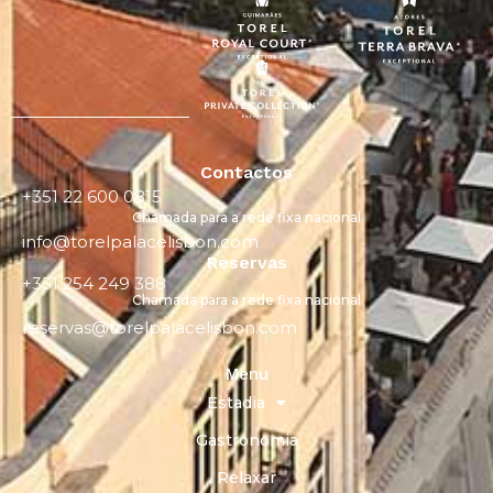
Contactos
+351 22 600 0815
Chamada para a rede fixa nacional
info@torelpalacelisbon.com
Reservas
+351 254 249 388
Chamada para a rede fixa nacional
reservas@torelpalacelisbon.com
Menu
Estadia
Gastronomia
Relaxar