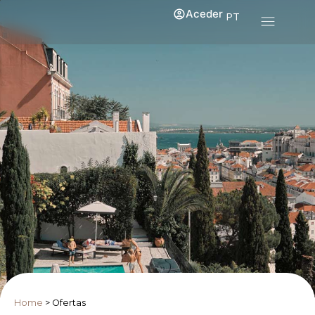
Aceder
PT
Home
>
Ofertas