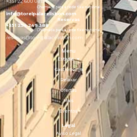
+351 22 600 0815
Chamada para a rede fixa nacional
info@torelpalacelisbon.com
Reservas
+351 254 249 388
Chamada para a rede fixa nacional
reservas@torelpalacelisbon.com
Menu
Estadia
Gastronomia
Relaxar
Ofertas
Mais
Eventos
Legal
Aviso Legal