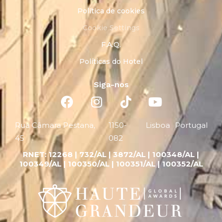
Política de cookies
Cookie Settings
F.A.Q.
Políticas do Hotel
Siga-nos
Rua Câmara Pestana,
1150-
Lisboa
Portugal
45
082
RNET:
12268 |
732/AL | 3872/AL | 100348/AL |
100349/AL | 100350/AL | 100351/AL | 100352/AL