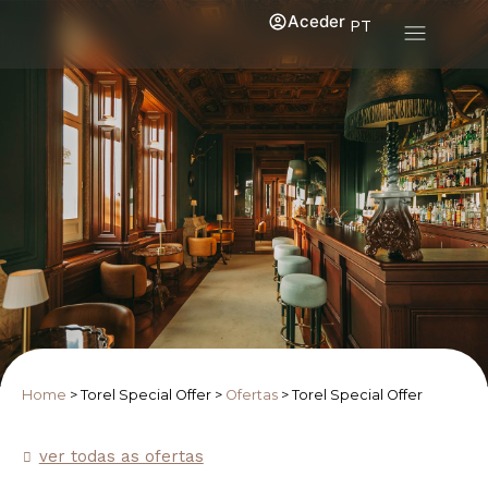
Aceder
PT
Home
>
Torel Special Offer
>
Ofertas
>
Torel Special Offer
ver todas as ofertas