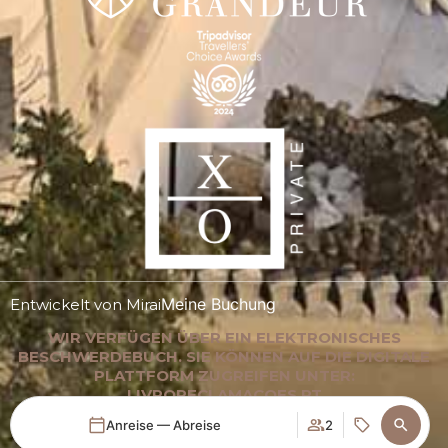
Meine Buchung
Entwickelt von
Mirai
WIR VERFÜGEN ÜBER EIN ELEKTRONISCHES
BESCHWERDEBUCH. SIE KÖNNEN AUF DIE DIGITALE
PLATTFORM ZUGREIFEN UNTER:
LIVRORECLAMACOES.PT
Anreise — Abreise
2