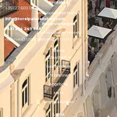
Kontakte
+351 22 600 0815
Anruf ins nationale Festnetz
info@torelpalacelisbon.com
Reservierungen
+351 254 249 388
Anruf ins nationale Festnetz
reservas@torelpalacelisbon.com
Menu
Aufenthalt
Gastronomie
Entspannen
Angebote
Mehr
Veranstaltungen
Legal