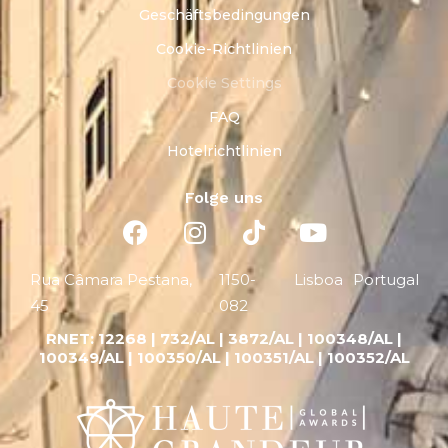
Geschäftsbedingungen
Cookie-Richtlinien
Cookie Settings
FAQ
Hotelrichtlinien
Folge uns
Rua Câmara Pestana,
1150-
Lisboa
Portugal
45
082
RNET:
12268 |
732/AL | 3872/AL | 100348/AL |
100349/AL | 100350/AL | 100351/AL | 100352/AL