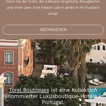
Seien Sie der Erste, der exklusive Angebote, Neuigkeiten
und mehr über Torel Palace Lisbon direkt in Ihr Postfach
erhält.
ABONNIEREN
Torel Boutiques
ist eine Kollektion
renommierter Luxusboutique-Hotels in
Portugal.