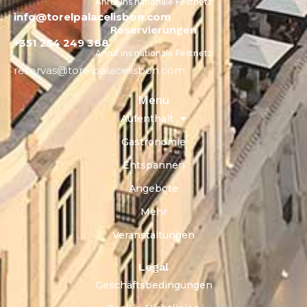
Anruf ins nationale Festnetz
info@torelpalacelisbon.com
Reservierungen
+351 254 249 388
Anruf ins nationale Festnetz
reservas@torelpalacelisbon.com
Menu
Aufenthalt
Gastronomie
Entspannen
Angebote
Mehr
Veranstaltungen
Legal
Geschäftsbedingungen