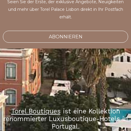
Seien Sie der Erste, der exklusive Angebote, Neuigkeiten
und mehr über Torel Palace Lisbon direkt in Ihr Postfach
erhält.
ABONNIEREN
Torel Boutiques
ist eine Kollektion
renommierter Luxusboutique-Hotels in
Portugal.