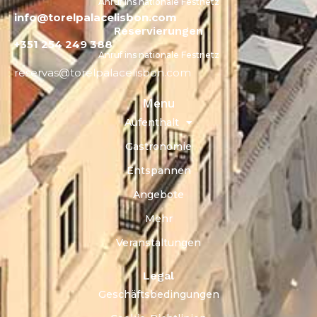
Anruf ins nationale Festnetz
info@torelpalacelisbon.com
Reservierungen
+351 254 249 388
Anruf ins nationale Festnetz
reservas@torelpalacelisbon.com
Menu
Aufenthalt
Gastronomie
Entspannen
Angebote
Mehr
Veranstaltungen
Legal
Geschäftsbedingungen