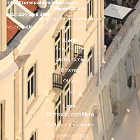
info@torelpalacelisbon.com
Réservations
+351 254 249 388
Appel vers le réseau national fixe
reservas@torelpalacelisbon.com
Menu
Séjourner
Gastronomie
Détente
Offres
Plus
Legal
Termes et conditions
Politique des cookies
Cookie Settings