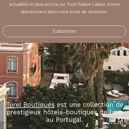
actualités et plus encore sur Torel Palace Lisbon, livrées
directement dans votre boîte de réception.
S'abonner
Torel Boutiques
est une collection de
prestigieux hôtels-boutiques de luxe
au Portugal.