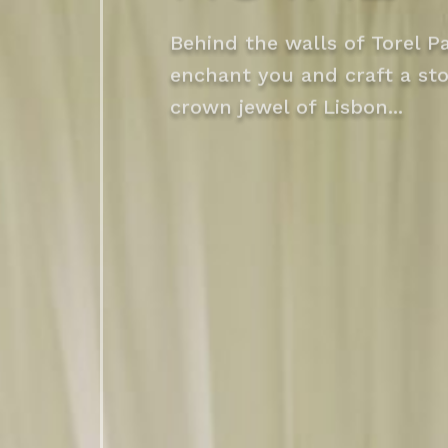
enchant you and craft a sto
crown jewel of Lisbon...