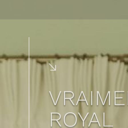
VRAIME
ROYAL
Behind the walls of Torel P