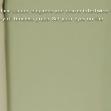
ry of timeless grace. Set your eyes on the