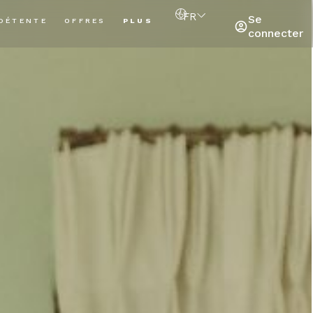
FR
Se
DÉTENTE
OFFRES
PLUS
connecter
to