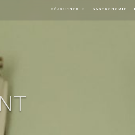
SÉJOURNER
GASTRONOMIE
NT
alace Lisbon, elegance and charm intertwine 