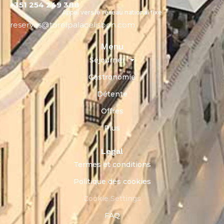
+351 254 249 388
Appel vers le réseau national fixe
reservas@torelpalacelisbon.com
Menu
Séjourner
Gastronomie
Détente
Offres
Plus
Legal
Termes et conditions
Politique des cookies
Cookie Settings
FAQ