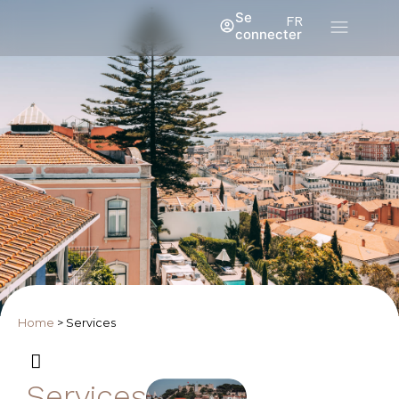
Se
FR
connecter
Home
>
Services
Services