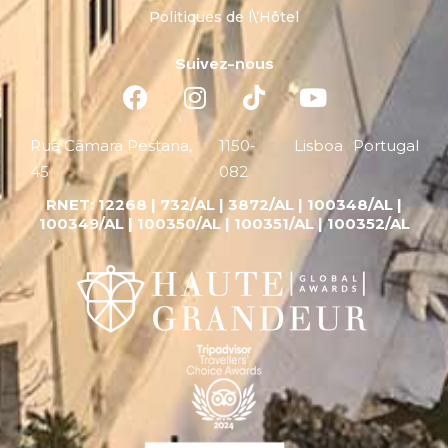
Politiques de l\’Hôtel
Suivez-nous
Rua Câmara Pestana,
1150-
Lisboa
Portugal
45
082
RNET:
12268 |
732/AL | 3872/AL | 100348/AL |
100349/AL | 100350/AL | 100351/AL | 100352/AL