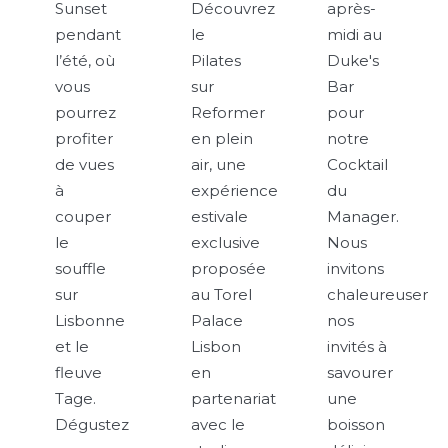
Sunset
Découvrez
après-
pendant
le
midi au
l’été, où
Pilates
Duke's
vous
sur
Bar
pourrez
Reformer
pour
profiter
en plein
notre
de vues
air, une
Cocktail
à
expérience
du
couper
estivale
Manager.
le
exclusive
Nous
souffle
proposée
invitons
sur
au Torel
chaleureuseme
Lisbonne
Palace
nos
et le
Lisbon
invités à
fleuve
en
savourer
Tage.
partenariat
une
Dégustez
avec le
boisson