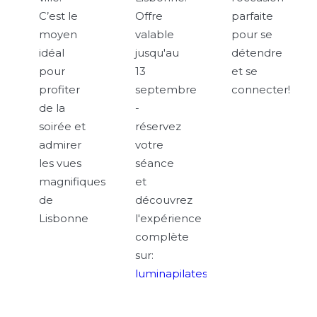
C’est le
Offre
parfaite
moyen
valable
pour se
idéal
jusqu'au
détendre
pour
13
et se
profiter
septembre
connecter!
de la
-
soirée et
réservez
admirer
votre
les vues
séance
magnifiques
et
de
découvrez
Lisbonne
l'expérience
complète
sur:
luminapilatestudio.pt/torelpalace