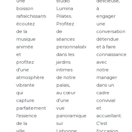
une
studio
délicieuse,
boisson
Lumina
à
rafraîchissante,
Pilates.
engager
écoutez
Profitez
une
de la
de
conversation
musique
séances
détendue
animée
personnalisées
et à faire
et
dans les
connaissance
profitez
jardins
avec
d’une
intimes
notre
atmosphère
de notre
manager
vibrante
palais,
dans un
qui
au cœur
cadre
capture
d'une
convivial
parfaitement
vue
et
l’essence
panoramique
accueillant.
de la
sur
C'est
ville.
Lisbonne.
l'occasion