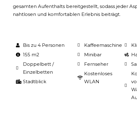
gesamten Aufenthalts bereitgestellt, sodass jeder A
nahtlosen und komfortablen Erlebnis beiträgt.
Bis zu 4 Personen
Kaffeemaschine
Kl
155 m2
Minibar
Ha
Doppelbett /
Fernseher
Sa
Einzelbetten
Kostenloses
Ko
Stadtblick
WLAN
vo
Wa
Au