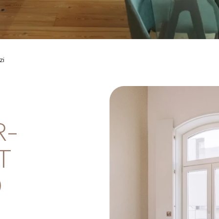
zi
R-
T
D