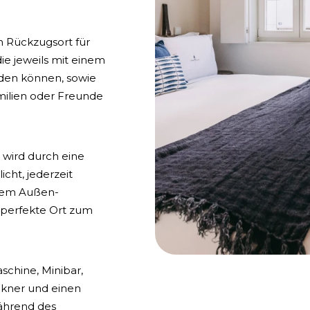
n Rückzugsort für
die jeweils mit einem
rden können, sowie
amilien oder Freunde
 wird durch eine
cht, jederzeit
inem Außen-
r perfekte Ort zum
chine, Minibar,
ckner und einen
ährend des