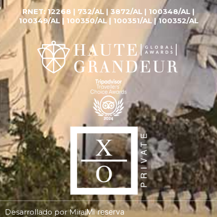
RNET:
12268 |
732/AL | 3872/AL | 100348/AL |
100349/AL | 100350/AL | 100351/AL | 100352/AL
Mi reserva
Desarrollado por
Mirai