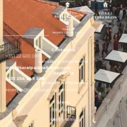
Contactos
+351 22 600 0815
Llamada a la red fija nacional
info@torelpalacelisbon.com
Reservas
+351 254 249 388
Llamada a la red fija nacional
reservas@torelpalacelisbon.com
Menu
Estancia
Gastronomía