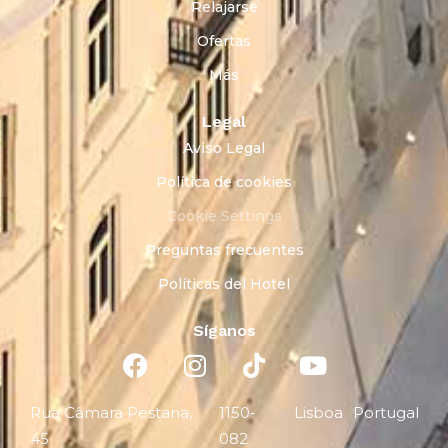
Relajarse
Ofertas
Más
Legal
Aviso Legal
Política de cookies
Cookie Settings
Preguntas frecuentes
Políticas del Hotel
Síganos
Rua Câmara Pestana,
1150-
Lisboa
Portugal
45
082