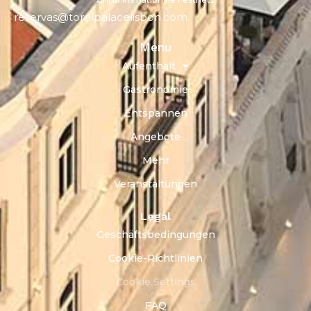
reservas@torelpalacelisbon.com
Menu
Aufenthalt
Gastronomie
Entspannen
Angebote
Mehr
Veranstaltungen
Legal
Geschäftsbedingungen
Cookie-Richtlinien
Cookie Settings
FAQ