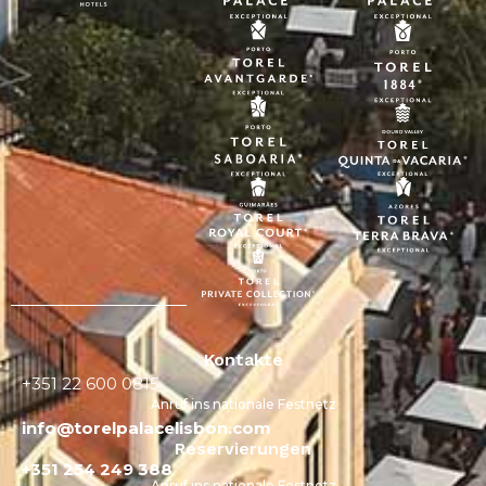
Kontakte
+351 22 600 0815
Anruf ins nationale Festnetz
info@torelpalacelisbon.com
Reservierungen
+351 254 249 388
Anruf ins nationale Festnetz