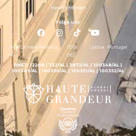
Hotelrichtlinien
Folge uns
Rua Câmara Pestana,
1150-
Lisboa
Portugal
45
082
RNET:
12268 |
732/AL | 3872/AL | 100348/AL |
100349/AL | 100350/AL | 100351/AL | 100352/AL