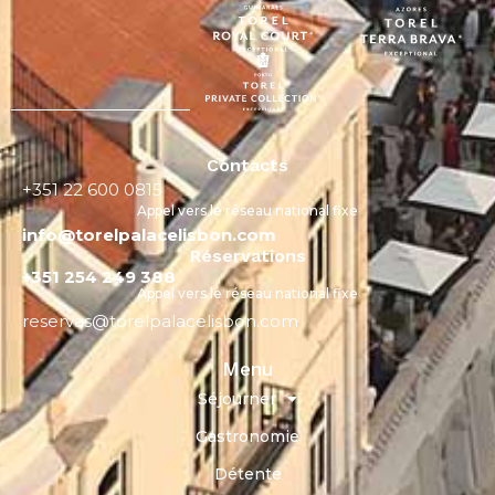
Contacts
+351 22 600 0815
Appel vers le réseau national fixe
info@torelpalacelisbon.com
Réservations
+351 254 249 388
Appel vers le réseau national fixe
reservas@torelpalacelisbon.com
Menu
Séjourner
Gastronomie
Détente