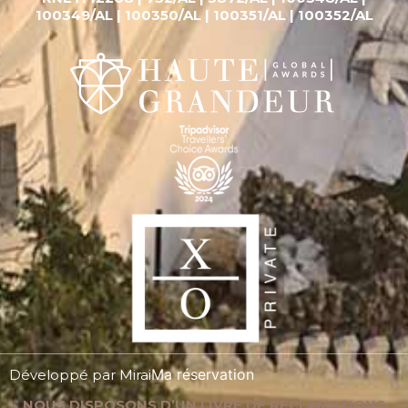
100349/AL | 100350/AL | 100351/AL | 100352/AL
Ma réservation
Développé par
Mirai
NOUS DISPOSONS D’UN LIVRE DE RÉCLAMATIONS