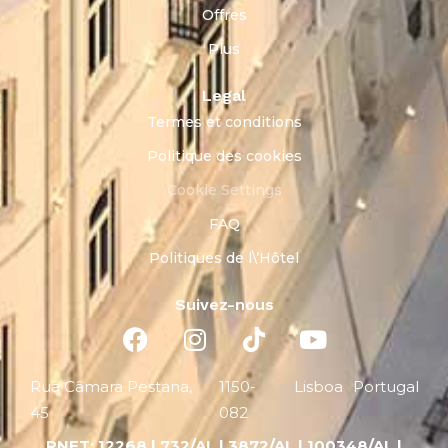
Offres
Plus
Legal
Termes et conditions
Politique des cookies
Cookie Settings
FAQ
Politiques de l\’Hôtel
Suivez-nous
Rua Câmara Pestana,
1150-
Lisboa
Portugal
45
082
RNET:
12268 |
732/AL | 3872/AL | 100348/AL |