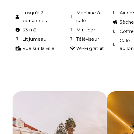
Jusqu'à 2
Machine à
Air co
personnes
café
Sèche
53 m2
Mini-bar
Coffre
Lit jumeau
Téléviseur
Café D
Vue sur la ville
Wi-Fi gratuit
au lon