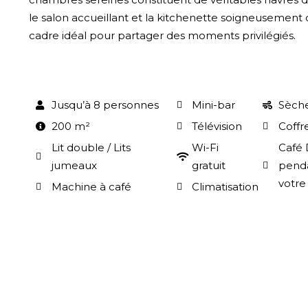
le salon accueillant et la kitchenette soigneusement
cadre idéal pour partager des moments privilégiés.
Jusqu’à 8 personnes
Mini-bar
Sèch
200 m²
Télévision
Coffr
Lit double / Lits
Wi-Fi
Café 
jumeaux
gratuit
penda
votre
Machine à café
Climatisation