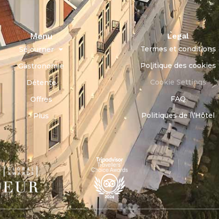
Menu
Legal
Termes et conditions
Séjourner
Politique des cookies
Gastronomie
Cookie Settings
Détente
FAQ
Offres
Politiques de l\’Hôtel
Plus