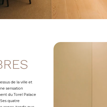
BRES
sus de la ville et
une sensation
ment du Torel Palace
 Ses quatre
e repos, tandis que