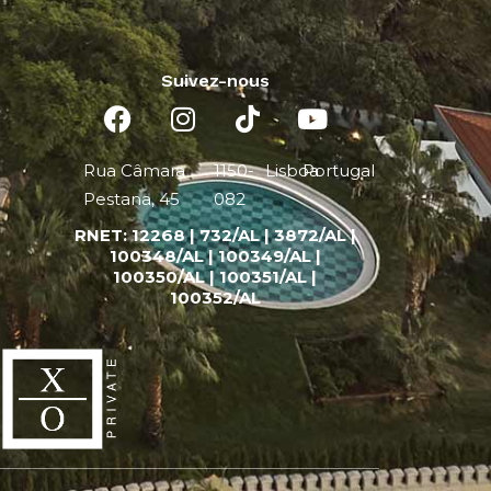
Suivez-nous
Rua Câmara
1150-
Lisboa
Portugal
Pestana, 45
082
RNET:
12268 |
732/AL | 3872/AL |
100348/AL | 100349/AL |
100350/AL | 100351/AL |
100352/AL