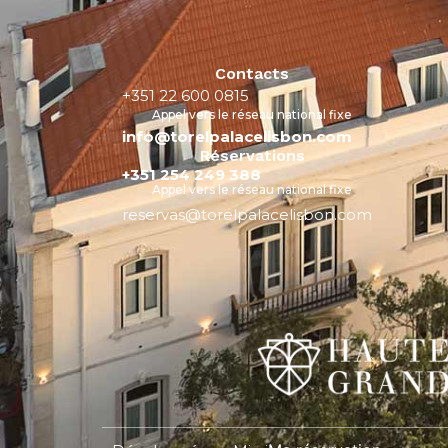
Contacts
+351 22 600 0815
Appel vers le réseau national fixe
info@torelpalacelisbon.com
Réservations
+351 254 249 388
Appel vers le réseau national fixe
reservas@torelpalacelisbon.com