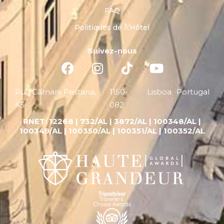
FAQ
Politiques de l\’Hôtel
Suivez-nous
Rua Câmara Pestana,
1150-
Lisboa
Portugal
45
082
RNET:
12268 |
732/AL | 3872/AL | 100348/AL |
100349/AL | 100350/AL | 100351/AL | 100352/AL