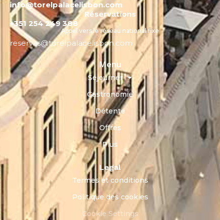
info@torelpalacelisbon.com
Réservations
+351 254 249 388
Appel vers le réseau national fixe
reservas@torelpalacelisbon.com
Menu
Séjourner
Gastronomie
Détente
Offres
Plus
Legal
Termes et conditions
Politique des cookies
Cookie Settings