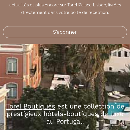
actualités et plus encore sur Torel Palace Lisbon, livrées
directement dans votre boîte de réception.
S'abonner
Torel Boutiques
est une collection de
prestigieux hôtels-boutiques de luxe
au Portugal.