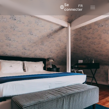
Se
FR
connecter