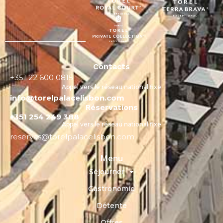
Contacts
+351 22 600 0815
Appel vers le réseau national fixe
info@torelpalacelisbon.com
Réservations
+351 254 249 388
Appel vers le réseau national fixe
reservas@torelpalacelisbon.com
Menu
Séjourner
Gastronomie
Détente
Offres