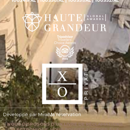
100349/AL | 100350/AL | 100351/AL | 100352/AL
Ma réservation
Développé par
Mirai
NOUS DISPOSONS D’UN LIVRE DE RÉCLAMATIONS
ÉLECTRONIQUE. VOUS POUVEZ ACCÉDER À LA