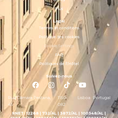
Plus
Legal
Termes et conditions
Politique des cookies
Cookie Settings
FAQ
Politiques de l\’Hôtel
Suivez-nous
Rua Câmara Pestana,
1150-
Lisboa
Portugal
45
082
RNET:
12268 |
732/AL | 3872/AL | 100348/AL |