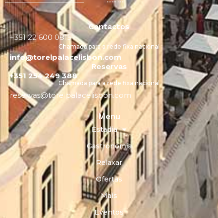
Contactos
+351 22 600 0815
Chamada para a rede fixa nacional
info@torelpalacelisbon.com
Reservas
+351 254 249 388
Chamada para a rede fixa nacional
reservas@torelpalacelisbon.com
Menu
Estadia
Gastronomia
Relaxar
Ofertas
Mais
Eventos