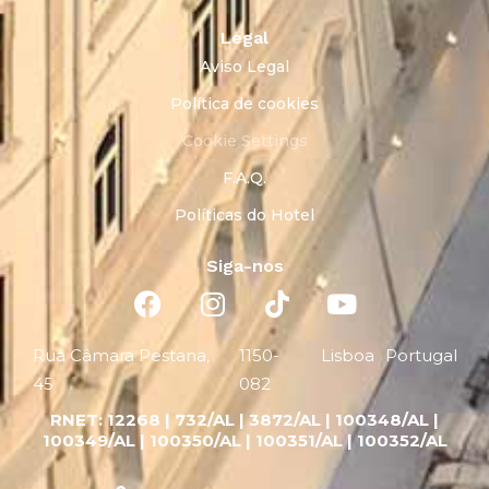
Legal
Aviso Legal
Política de cookies
Cookie Settings
F.A.Q.
Políticas do Hotel
Siga-nos
Rua Câmara Pestana,
1150-
Lisboa
Portugal
45
082
RNET:
12268 |
732/AL | 3872/AL | 100348/AL |
100349/AL | 100350/AL | 100351/AL | 100352/AL