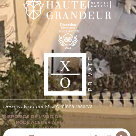
A minha reserva
Desenvolvido por
Mirai
DISPOMOS DE LIVRO DE RECLAMAÇÕES ELETRÓNICO.
PODE ACEDER À PLATAFORMA DIGITAL EM:
LIVRORECLAMACOES.PT