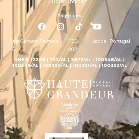
Hotelrichtlinien
Folge uns
Rua Câmara Pestana,
1150-
Lisboa
Portugal
45
082
RNET:
12268 |
732/AL | 3872/AL | 100348/AL |
100349/AL | 100350/AL | 100351/AL | 100352/AL