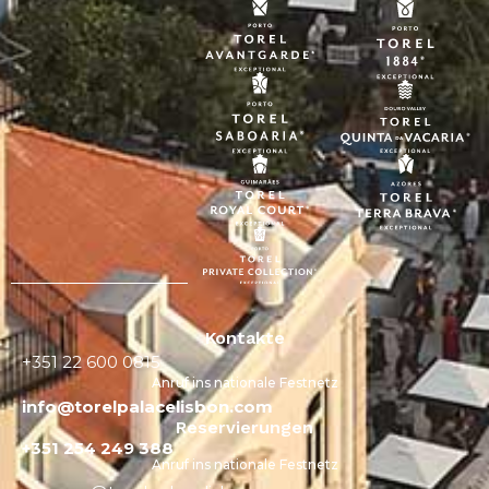
Kontakte
+351 22 600 0815
Anruf ins nationale Festnetz
info@torelpalacelisbon.com
Reservierungen
+351 254 249 388
Anruf ins nationale Festnetz