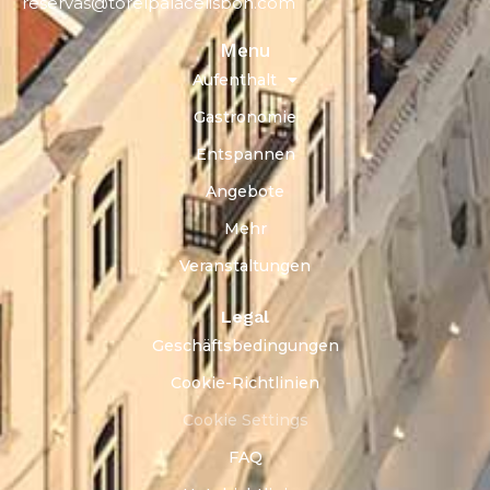
reservas@torelpalacelisbon.com
Menu
Aufenthalt
Gastronomie
Entspannen
Angebote
Mehr
Veranstaltungen
Legal
Geschäftsbedingungen
Cookie-Richtlinien
Cookie Settings
FAQ