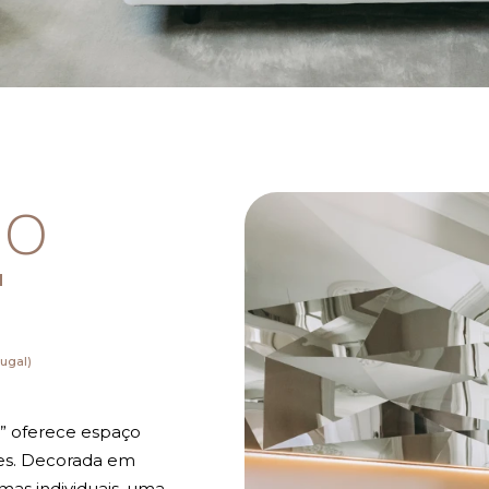
 O
"
tugal)
l” oferece espaço
es. Decorada em
amas individuais, uma