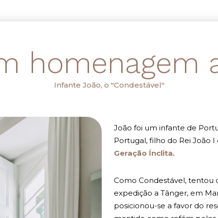
m homenagem a.
Infante João, o "Condestável"
João foi um infante de Port
Portugal, filho do Rei João I
Geração Ínclita.
Como Condestável, tentou di
expedição a Tânger, em Mar
posicionou-se a favor do res
mantido como refém pelos 