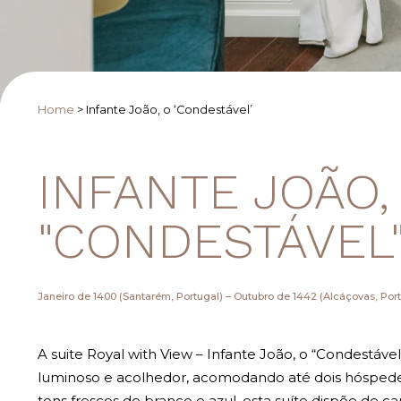
Home
>
Infante João, o ‘Condestável’
INFANTE JOÃO,
"CONDESTÁVEL
Janeiro de 1400 (Santarém, Portugal) – Outubro de 1442 (Alcáçovas, Por
A suite Royal with View – Infante João, o “Condestáve
luminoso e acolhedor, acomodando até dois hósped
tons frescos de branco e azul, esta suíte dispõe de c