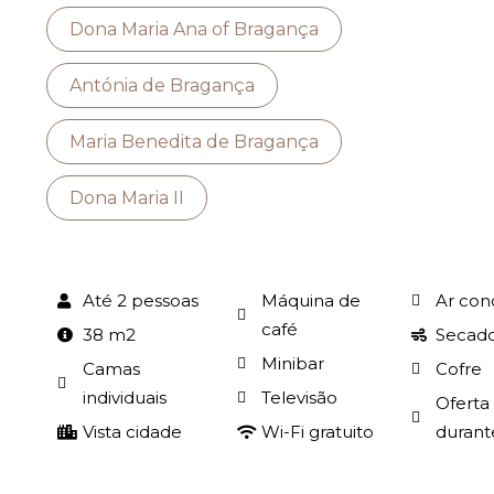
Dona Maria Ana of Bragança
Antónia de Bragança
Maria Benedita de Bragança
Dona Maria II
Até 2 pessoas
Máquina de
Ar con
café
38 m2
Secado
Minibar
Camas
Cofre
individuais
Televisão
Oferta
Vista cidade
Wi-Fi gratuito
durant