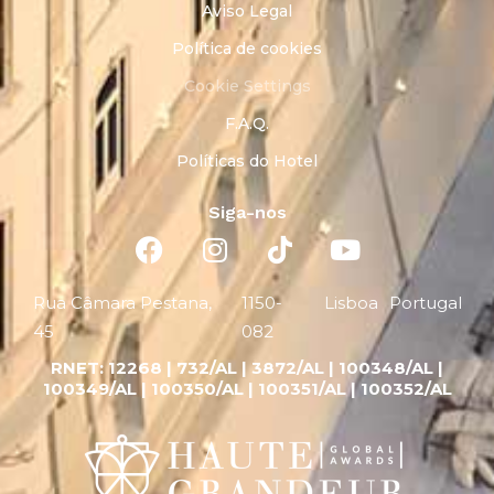
Aviso Legal
Política de cookies
Cookie Settings
F.A.Q.
Políticas do Hotel
Siga-nos
Rua Câmara Pestana,
1150-
Lisboa
Portugal
45
082
RNET:
12268 |
732/AL | 3872/AL | 100348/AL |
100349/AL | 100350/AL | 100351/AL | 100352/AL