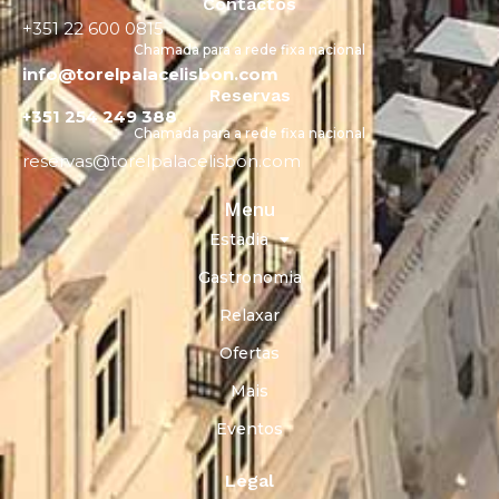
Contactos
+351 22 600 0815
Chamada para a rede fixa nacional
info@torelpalacelisbon.com
Reservas
+351 254 249 388
Chamada para a rede fixa nacional
reservas@torelpalacelisbon.com
Menu
Estadia
Gastronomia
Relaxar
Ofertas
Mais
Eventos
Legal