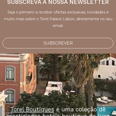
SUBSCREVA A NOSSA NEWSLETTER
Seja o primeiro a receber ofertas exclusivas, novidades e
muito mais sobre o Torel Palace Lisbon, diretamente no seu
email.
SUBSCREVER
Torel Boutiques
é uma coleção de
prestigiados hotéis boutique de luxo