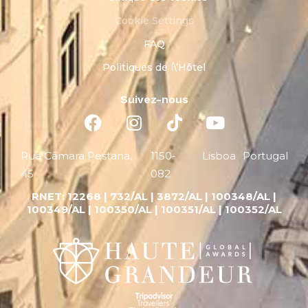
Cookie Settings
FAQ
Politiques de l\’Hôtel
Suivez-nous
Rua Câmara Pestana,
1150-
Lisboa
Portugal
45
082
RNET:
12268 |
732/AL | 3872/AL | 100348/AL |
100349/AL | 100350/AL | 100351/AL | 100352/AL