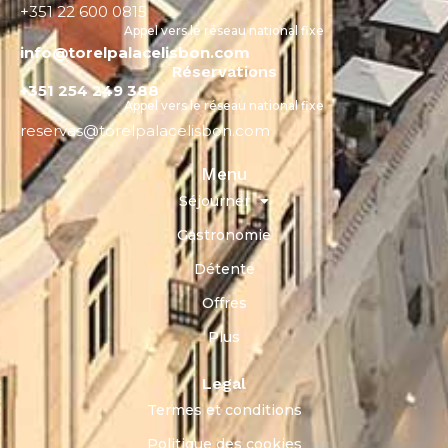
+351 22 600 0815
Appel vers le réseau national fixe
info@torelpalacelisbon.com
Réservations
+351 254 249 388
Appel vers le réseau national fixe
reservas@torelpalacelisbon.com
Menu
Séjourner
Gastronomie
Détente
Offres
Plus
Legal
Termes et conditions
Politique des cookies