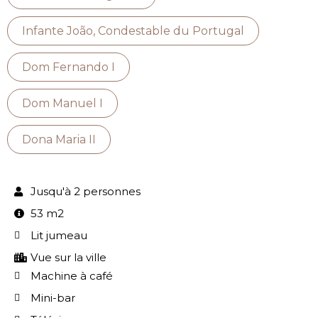
Infante João, Condestable du Portugal
Dom Fernando I
Dom Manuel I
Dona Maria II
Jusqu'à 2 personnes
53 m2
Lit jumeau
Vue sur la ville
Machine à café
Mini-bar