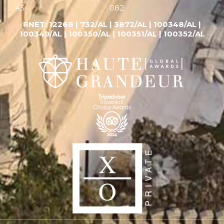
45
082
RNET:
12268 |
732/AL | 3872/AL | 100348/AL |
100349/AL | 100350/AL | 100351/AL | 100352/AL