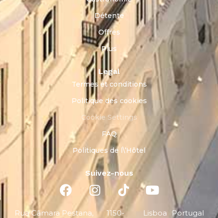
Détente
Offres
Plus
Legal
Termes et conditions
Politique des cookies
Cookie Settings
FAQ
Politiques de l\’Hôtel
Suivez-nous
Rua Câmara Pestana,
1150-
Lisboa
Portugal