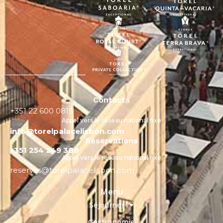
Contacts
+351 22 600 0815
Appel vers le réseau national fixe
info@torelpalacelisbon.com
Réservations
+351 254 249 388
Appel vers le réseau national fixe
reservas@torelpalacelisbon.com
Menu
Séjourner
Gastronomie