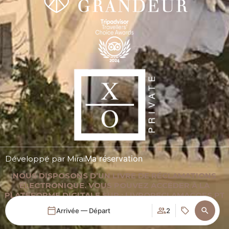
Ma réservation
Développé par
Mirai
NOUS DISPOSONS D’UN LIVRE DE RÉCLAMATIONS
ÉLECTRONIQUE. VOUS POUVEZ ACCÉDER À LA
PLATEFORME DIGITALE SUR : LIVRORECLAMACOES.PT
Arrivée — Départ
2