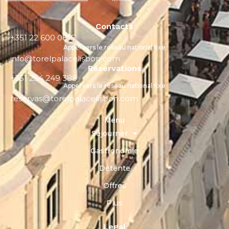
Contacts
+351 22 600 0815
Appel vers le réseau national fixe
info@torelpalacelisbon.com
Réservations
+351 254 249 388
Appel vers le réseau national fixe
reservas@torelpalacelisbon.com
Menu
Séjourner
Gastronomie
Détente
Offres
Plus
Legal