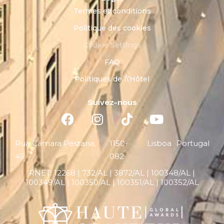
Termes et conditions
Politique des cookies
Cookie Settings
FAQ
Politiques de l\’Hôtel
Suivez-nous
Rua Câmara Pestana,
1150-
Lisboa
Portugal
45
082
RNET:
12268 |
732/AL | 3872/AL | 100348/AL |
100349/AL | 100350/AL | 100351/AL | 100352/AL