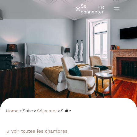
Se
FR
connecter
Home
>
Suite
>
Séjourner
>
Suite
Voir toutes les chambres