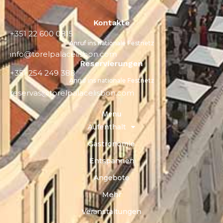
Kontakte
+351 22 600 0815
Anruf ins nationale Festnetz
info@torelpalacelisbon.com
Reservierungen
+351 254 249 388
Anruf ins nationale Festnetz
reservas@torelpalacelisbon.com
Menu
Aufenthalt
Gastronomie
Entspannen
Angebote
Mehr
Veranstaltungen