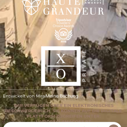
Meine Buchung
Entwickelt von
Mirai
WIR VERFÜGEN ÜBER EIN ELEKTRONISCHES
BESCHWERDEBUCH. SIE KÖNNEN AUF DIE DIGITALE
PLATTFORM ZUGREIFEN UNTER:
LIVRORECLAMACOES.PT