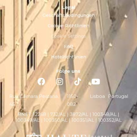
Legal
Geschäftsbedingungen
Cookie-Richtlinien
Cookie Settings
FAQ
Hotelrichtlinien
Folge uns
Rua Câmara Pestana,
1150-
Lisboa
Portugal
45
082
RNET:
12268 |
732/AL | 3872/AL | 100348/AL |
100349/AL | 100350/AL | 100351/AL | 100352/AL