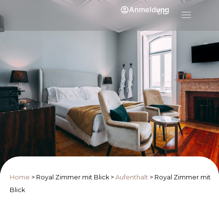
Anmeldung
DE
Home
>
Royal Zimmer mit Blick
>
Aufenthalt
>
Royal Zimmer mit
Blick