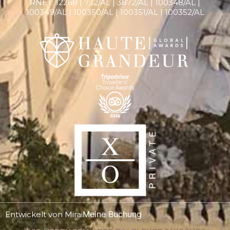
RNET:
12268 |
732/AL | 3872/AL | 100348/AL |
100349/AL | 100350/AL | 100351/AL | 100352/AL
Meine Buchung
Entwickelt von
Mirai