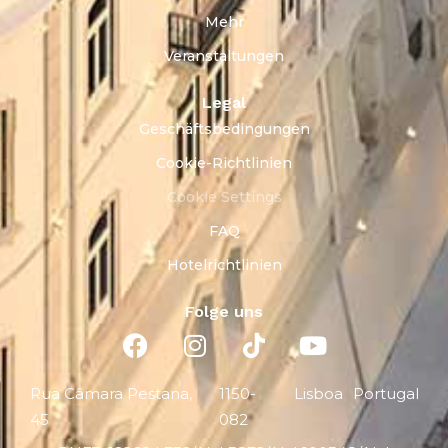
Mehr
Veranstaltungen
Legal
Geschäftsbedingungen
Cookie-Richtlinien
Cookie Settings
FAQ
Hotelrichtlinien
Folge uns
Rua Câmara Pestana,
1150-
Lisboa
Portugal
45
082