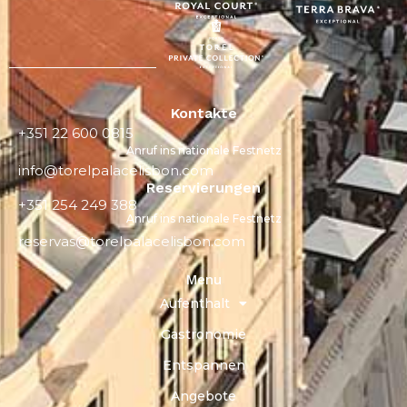
Kontakte
+351 22 600 0815
Anruf ins nationale Festnetz
info@torelpalacelisbon.com
Reservierungen
+351 254 249 388
Anruf ins nationale Festnetz
reservas@torelpalacelisbon.com
Menu
Aufenthalt
Gastronomie
Entspannen
Angebote