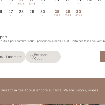
-
-
600 $
624 $
-
-
-
-
-
-
6
27
28
29
30
28
29
30
-
-
-
-
-
632 $
658 $
653 $
part
en USD, par chambre, pour 3 personnes, à partir 1 nuit (Certaines taxes peuvent n
Promotion
es · 1 chambre
 des actualités et plus encore sur Torel Palace Lisbon, livrées