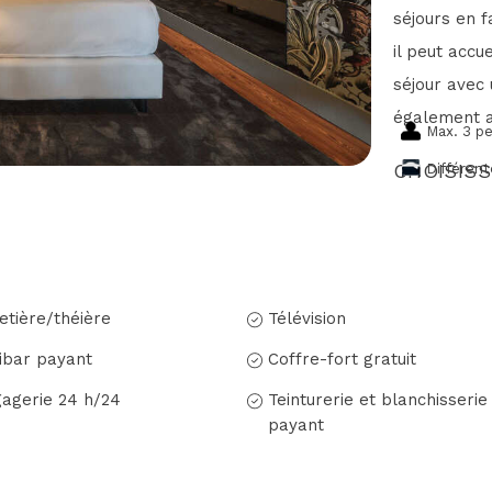
séjours en f
il peut accu
séjour avec 
également a
Max. 3 p
CHOISISS
Différen
etière/théière
Télévision
ibar payant
Coffre-fort gratuit
agerie 24 h/24
Teinturerie et blanchisserie
payant