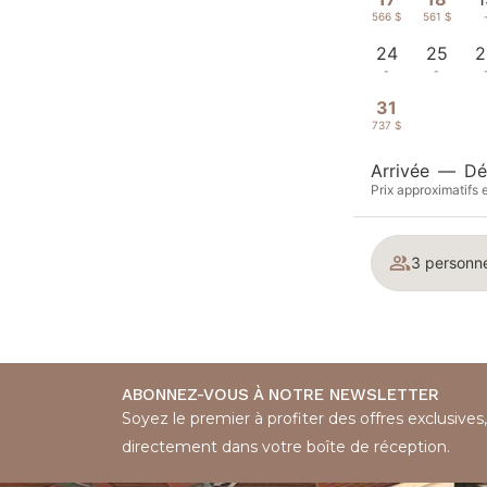
566 $
561 $
24
25
2
-
-
31
737 $
Arrivée
—
Dé
Prix approximatifs 
3 personn
ABONNEZ-VOUS À NOTRE NEWSLETTER
Soyez le premier à profiter des offres exclusives,
directement dans votre boîte de réception.