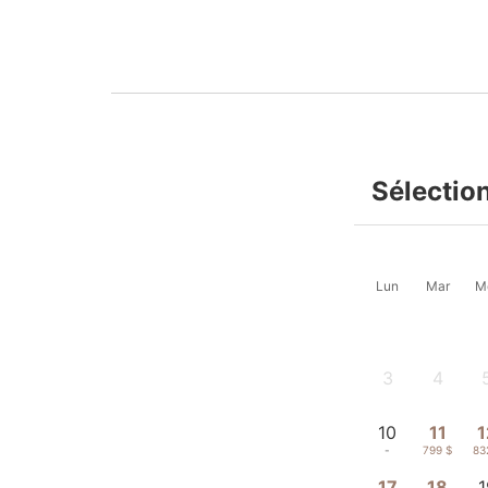
Sélectio
Lun
Mar
M
3
4
-
-
10
11
1
-
799 $
83
17
18
1