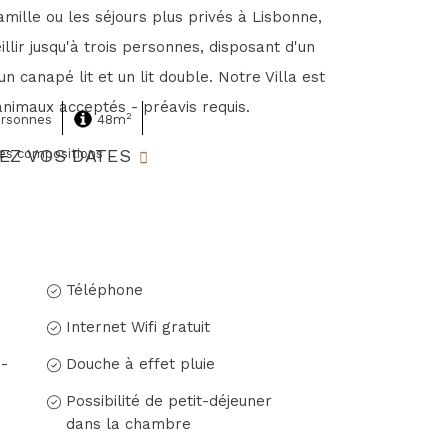
amille ou les séjours plus privés à Lisbonne,
eillir jusqu'à trois personnes, disposant d'un
un canapé lit et un lit double. Notre Villa est
nimaux acceptés - préavis requis.
2
ersonnes
48m
EZ VOS DATES
tes compositions
Téléphone
Internet Wifi gratuit
 -
Douche à effet pluie
Possibilité de petit-déjeuner
dans la chambre