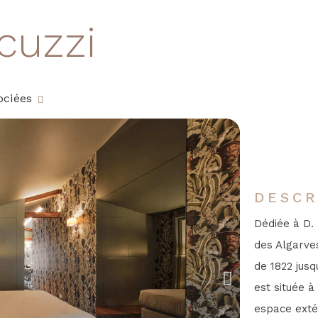
acuzzi
ociées
DESCR
Dédiée à D. 
des Algarves
de 1822 jusq
est située à
espace extér