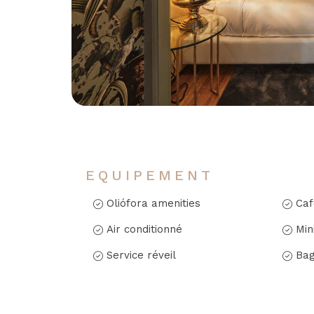
EQUIPEMENT
Oliófora amenities
Caf
Air conditionné
Min
Service réveil
Bag