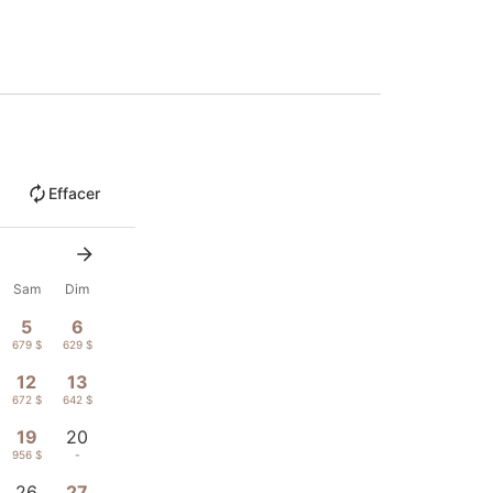
Effacer
Sam
Dim
5
6
679 $
629 $
12
13
672 $
642 $
19
20
956 $
-
26
27