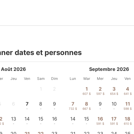
nner dates et personnes
Août 2026
Septembre 2026
er
Jeu
Ven
Sam
Dim
Lun
Mar
Mer
Jeu
Ven
1
2
1
2
3
4
-
-
607 $
597 $
654 $
641 $
5
6
7
8
9
7
8
9
10
11
-
-
-
-
-
732 $
667 $
-
-
598 $
2
13
14
15
16
14
15
16
17
18
2 $
-
-
-
-
-
-
591 $
591 $
610 $
9
20
21
22
23
21
22
23
24
25