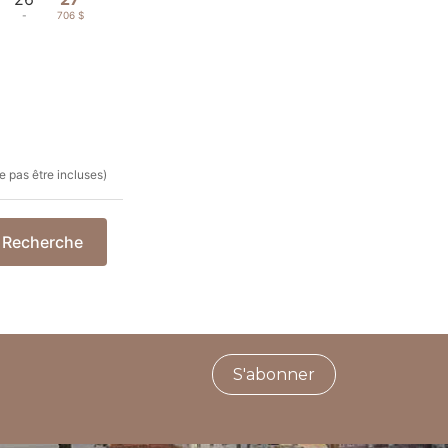
-
706 $
e pas être incluses)
Recherche
S'abonner