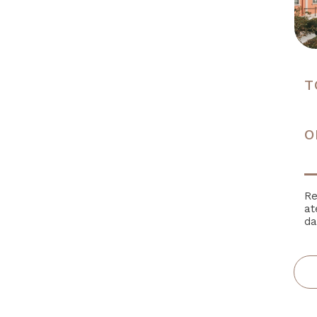
T
O
Re
at
da