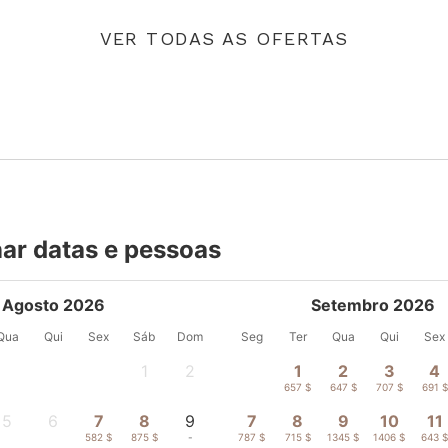
VER TODAS AS OFERTAS
ar datas e pessoas
Agosto 2026
Setembro 2026
Qua
Qui
Sex
Sáb
Dom
Seg
Ter
Qua
Qui
Sex
1
2
1
2
3
4
-
-
657 $
647 $
707 $
691 $
5
6
7
8
9
7
8
9
10
11
-
-
582 $
875 $
-
787 $
715 $
1345 $
1406 $
643 