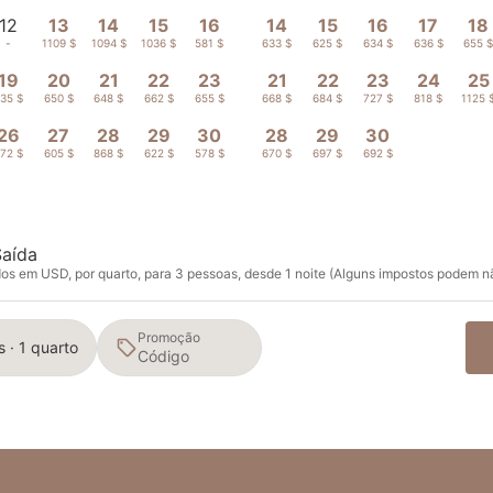
12
13
14
15
16
14
15
16
17
18
-
1109 $
1094 $
1036 $
581 $
633 $
625 $
634 $
636 $
655 
19
20
21
22
23
21
22
23
24
25
35 $
650 $
648 $
662 $
655 $
668 $
684 $
727 $
818 $
1125 
26
27
28
29
30
28
29
30
72 $
605 $
868 $
622 $
578 $
670 $
697 $
692 $
Saída
s em USD, por quarto, para 3 pessoas, desde 1 noite (Alguns impostos podem nã
Promoção
 · 1 quarto