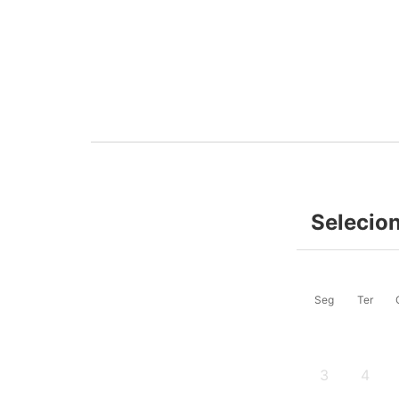
Selecion
Seg
Ter
3
4
-
-