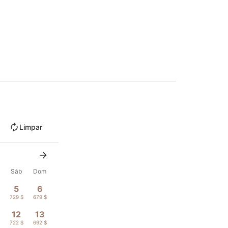
Limpar
Sáb
Dom
5
6
729 $
679 $
12
13
$
722 $
692 $