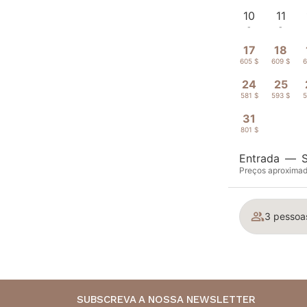
10
11
-
-
17
18
605 $
609 $
6
24
25
581 $
593 $
5
31
801 $
Entrada
—
Preços aproximado
3 pessoas
SUBSCREVA A NOSSA NEWSLETTER