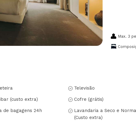
Max. 3 p
Composiç
eteira
Televisão
ibar (custo extra)
Cofre (grátis)
a de bagagens 24h
Lavandaria a Seco e Norma
(Custo extra)