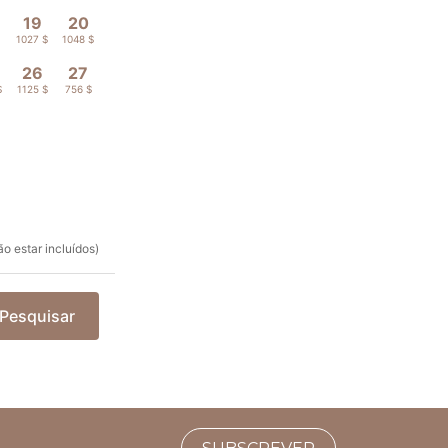
19
20
$
1027 $
1048 $
26
27
$
1125 $
756 $
o estar incluídos)
Pesquisar